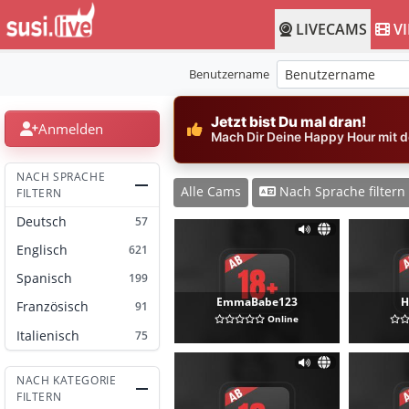
LIVECAMS
V
Benutzername
Jetzt bist Du mal dran!
Anmelden
Mach Dir Deine Happy Hour mit de
NACH SPRACHE
Alle Cams
Nach Sprache filtern
FILTERN
Deutsch
57
Englisch
621
Spanisch
199
EmmaBabe123
H
Französisch
91
Online
Italienisch
75
NACH KATEGORIE
FILTERN